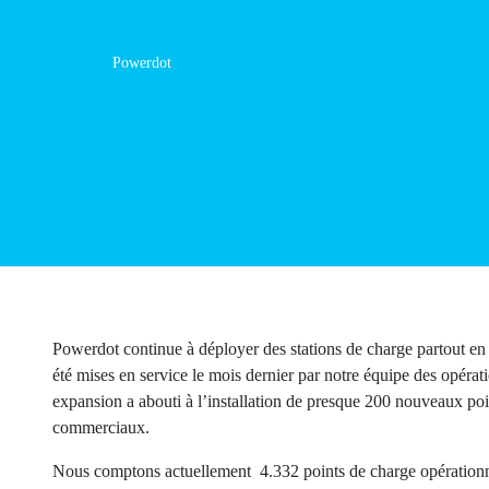
Powerdot
Powerdot continue à déployer des stations de charge part
stations ont été mises en service le mois dernier par not
installateurs partenaires. Cette expansion a abouti à l’i
supplémentaires situés dans les parkings d’espaces co
Nous comptons actuellement 4.332 points de charge opé