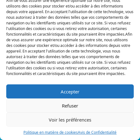
Afin de vous assurer une expérience optimale sur notre site, nous
utilisons des cookies pour stocker et/ou accéder à des informations
depuis votre appareil. En acceptant l'utilisation de cette technologie, vous
nous autorisez à traiter des données telles que vos comportements de
navigation ou les identifiants uniques utilisés sur ce site. Si vous refusez
Partenariat
l'utilisation des cookies ou si vous retirez votre autorisation, certaines
fonctionnalités et caractéristiques du site pourraient être impactées.Afin
de vous assurer une expérience optimale sur notre site, nous utilisons
Le groupe BBFD
des cookies pour stocker et/ou accéder à des informations depuis votre
appareil. En acceptant l'utilisation de cette technologie, vous nous
Investment
autorisez à traiter des données telles que vos comportements de
navigation ou les identifiants uniques utilisés sur ce site. Si vous refusez
l'utilisation des cookies ou si vous retirez votre autorisation, certaines
choisit Powerdot
fonctionnalités et caractéristiques du site pourraient être impactées.
pour équiper les
Accepter
parkings de 15 de
Refuser
ses “Villages des
Voir les préférences
Politique en matière de cookies
Avis de Confidentialité
Commerçants”