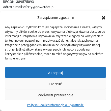
REGON: 389575093
Adres e-mail: oferty@powerdot.pl
Formularz ofertowy do pobrania
Zarządzanie zgodami
OPIS PRZEDMIOTU ZAMÓWIENIA
Opis: Przedmiotem zamówienia jest instalacja fabrycznie nowych
Aby zapewnić użytkownikom jak najlepsze korzystanie z naszej witryny,
stacji ładowania pojazdów elektrycznych spełniających wymagania
używamy plików cookie do przechowywania i/lub uzyskiwania dostępu do
określone dla ogólnodostępnych stacji ładowania w Ustawie z dnia
informacji z urządzenia użytkownika. Wyrażenie zgody na korzystanie z
tej technologii pozwoli nam przetwarzać dane, takie jak zachowania
11 stycznia 2018 roku o elektromobilności i paliwach
związane z przeglądaniem lub unikalne identyfikatory używane na tej
alternatywnych oraz w przepisach wykonawczych. Zamawiający
stronie. Jeśli użytkownik nie wyrazi zgody lub wycofa zgodę na
wymaga, aby w ramach realizacji Przedmiotu Zamówienia
korzystanie z plików cookie, może to mieć negatywny wpływ na niektóre
Wykonawca zrealizował następujące czynności:
funkcje witryny.
Opracowanie dokumentacji projektowej
Opracowanie pełnej dokumentacji projektowej
Akceptuj
obejmującej m.in: plan zagospodarowania terenu,
schemat zasilania, skan uprawnień projektanta,
planowany zakres robót, schemat montażowy,
Odrzuć
oznakowanie, obliczenia elektryczne.
Przygotowanie opinii rzeczoznawcy ppoż.
Wyświetl preferencje
Przygotowanie dokumentacji powykonawczej z realizacji
inwestycji.
Polityka Cookies
Informacja o Prywatności
Przygotowanie i złożenie wniosku o badanie techniczne