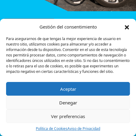
Movilidad
Gestión del consentimiento
Para asegurarnos de que tengas la mejor experiencia de usuario en
Electrifica tu
nuestro sitio, utilizamos cookies para almacenar y/o acceder a
información desde tu dispositivo. Consentir en el uso de esta tecnología
verano: guía
nos permitirá procesar datos, como comportamientos de navegación o
identificadores únicos utilizados en este sitio. Si no das tu consentimiento
o lo retiras para el uso de cookies, es posible que experimentes un
rápida de
impacto negativo en ciertas características y funciones del sitio.
Powerdot para
Aceptar
viajar en coche
Denegar
eléctrico con el
Ver preferencias
Política de Cookies
Aviso de Privacidad
máximo confort