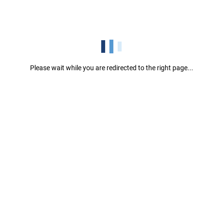
Quarta-feira 00:00-23:59
Quinta-feira 00:00-23:59
Sexta-feira 00:00-23:59
Sábado 00:00-23:59
Domingo 00:00-23:59
Please wait while you are redirected to the right page...
Tipos de Conectores
CCS: 1
CHAdeMO: 1
AC: 1
Opções de Pagamento
RFID Badge
QR Code